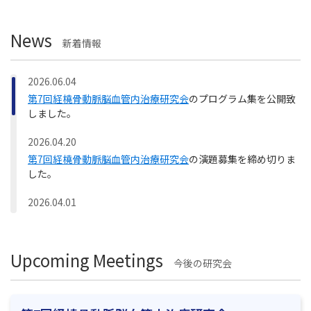
News
新着情報
2026.06.04
第7回経橈骨動脈脳血管内治療研究会
のプログラム集を公開致
しました。
2026.04.20
第7回経橈骨動脈脳血管内治療研究会
の演題募集を締め切りま
した。
2026.04.01
第7回経橈骨動脈脳血管内治療研究会
の演題募集期間を4月20
日（月）17:00まで延長しました。
Upcoming Meetings
2026.01.19
今後の研究会
第2回TRN Case-Diving Conference (TCDC) Hokkaidoのご報
告
を掲載しました。