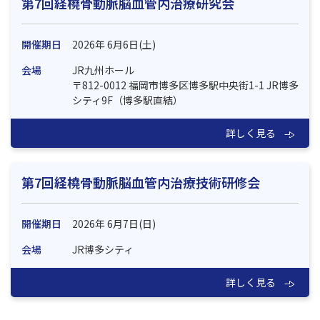
第7回経橈骨動脈脳血管内治療研究会
2025.11.28
経橈骨動脈脳血管内治療技術研修会 講師および修了者
を公開
開催期日
2026年 6月6日(土)
しました。
会場
JR九州ホール
2025.11.28
〒812-0012 福岡市博多区博多駅中央街1-1 JR博多
第6回TRN技術研修会のご報告と御礼
を掲載しました
シティ9F（博多駅直結）
2025.11.28
詳しく見る
第1回TRN Case-Diving Conference（TCDC）Kagoshimaの
ご報告
を掲載しました
第7回経橈骨動脈脳血管内治療技術研修会
2025.08.05
第7回TRN研究会及び第7回TRN技術研修会のご案内
を公開し
ました。
開催期日
2026年 6月7日(日)
会場
JR博多シティ
詳しく見る